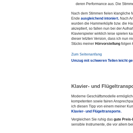
deren Performance aus. Die Stim
Nach dem Stimmen fielen klangliche M
Ende
ausgleichend intoniert.
Nach An
wurden die Hammerköpfe bzw. die Ham
akzeptiert, so fallen nun bei der Aufn
Klavierspieler wirklich leise spielen 
dieser letzten Version, dass ich nun 
Stücks meiner
Hörvorstellung
folgen 
Zum Seitenanfang
Umzug mit schweren Teilen leicht g
Klavier- und Flügeltransp
Moderne Geschäftsmodelle ermögliche
kompetenten sowie fairen Ansprechpar
ich diesen Tipp von einem meiner Kund
Klavier- und Flügeltransporte.
Vergleichen Sie ruhig das
gute Preis-
sensible Instrumente, die vor allem b