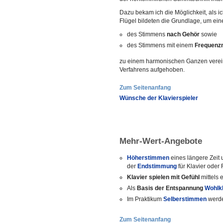
Dazu bekam ich die Möglichkeit, als i
Flügel bildeten die Grundlage, um ein
des Stimmens
nach Gehör
sowie
des Stimmens mit einem
Frequenz
zu einem harmonischen Ganzen vereine
Verfahrens aufgehoben.
Zum Seitenanfang
Wünsche der Klavierspieler
Mehr-Wert-Angebote
Höherstimmen
eines längere Zeit
der
Endstimmung
für Klavier oder 
Klavier spielen mit Gefühl
mittels
Als
Basis der Entspannung
Wohlk
Im Praktikum
Selberstimmen
werd
Zum Seitenanfang