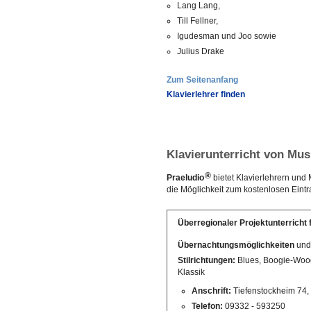
Lang Lang,
Till Fellner,
Igudesman und Joo sowie
Julius Drake
Zum Seitenanfang
Klavierlehrer finden
Klavierunterricht von Mu
®
Praeludio
bietet Klavierlehrern und
die Möglichkeit zum kostenlosen Eintr
Überregionaler Projektunterricht 
Übernachtungsmöglichkeiten
und
Stilrichtungen:
Blues, Boogie-Woog
Klassik
Anschrift:
Tiefenstockheim 74
Telefon:
09332 - 593250