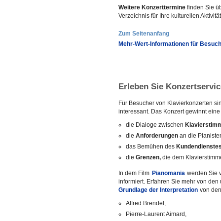
Weitere Konzerttermine
finden Sie ü
Verzeichnis für Ihre kulturellen Aktivitä
Zum Seitenanfang
Mehr-Wert-Informationen für Besuch
Erleben Sie Konzertservi
Für Besucher von Klavierkonzerten s
interessant. Das Konzert gewinnt eine
die Dialoge zwischen
Klavierstim
die
Anforderungen
an die Pianiste
das Bemühen des
Kundendienstes
die
Grenzen,
die dem Klavierstimme
In dem Film
Pianomania
werden Sie v
informiert. Erfahren Sie mehr von de
Grundlage der Interpretation
von den
Alfred Brendel,
Pierre-Laurent Aimard,