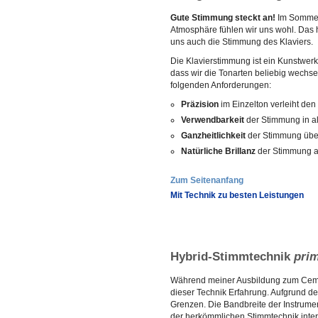
Gute Stimmung steckt an!
Im Sommer 
Atmosphäre fühlen wir uns wohl. Das 
uns auch die Stimmung des Klaviers.
Die Klavierstimmung ist ein Kunstwerk
dass wir die Tonarten beliebig wechs
folgenden Anforderungen:
Präzision
im Einzelton verleiht den
Verwendbarkeit
der Stimmung in a
Ganzheitlichkeit
der Stimmung übe
Natürliche Brillanz
der Stimmung au
Zum Seitenanfang
Mit Technik zu besten Leistungen
Hybrid-Stimmtechnik
pri
Während meiner Ausbildung zum Cemba
dieser Technik Erfahrung. Aufgrund de
Grenzen. Die Bandbreite der Instrument
der herkömmlichen Stimmtechnik intere