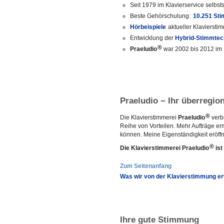
Seit 1979 im Klavierservice selbst
Beste Gehörschulung:
10.251 Sti
Hörbeispiele
aktueller Klavierst
Entwicklung der
Hybrid-Stimmte
®
Praeludio
war 2002 bis 2012 im
Praeludio
Ihr überregio
−
®
Die Klavierstimmerei
Praeludio
verbi
Reihe von Vorteilen. Mehr Aufträge e
können. Meine Eigenständigkeit eröff
®
Die Klavierstimmerei Praeludio
ist
Zum Seitenanfang
Was wir von der Klavierstimmung e
Ihre gute Stimmung